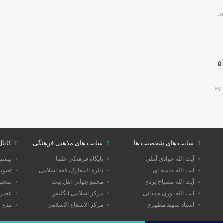
ین
🔴دارابگرد فارس در مسیر یونسکو/تدوین نقشه راه ۵
فروردین ۲۷,
سایت های شخصیت ها
سایت های مذهبی فرهنگی
کانال
آیت الله جوادی آملی
پایگاه فرهنگی حلما
بیسی
آیت الله خامنه ای
دائرة المعارف فقه اسلامی
تصویر
آیت الله مصباح یزدی
مجمع جهانی اهل بیت
صحیفه
آیت الله نوری همدانی
مرکز اسلامی انگلیس
عصر 
استاد شهید مطهری
مرکز الاشعاع الاسلامی
مدع 