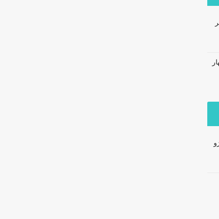
ر
ار
و