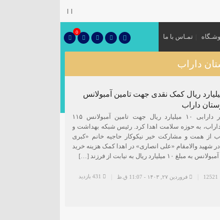
۞
0
شـگاه
تمـاس با ما
ا ۱۰ میلیارد ریال کمک نقدی جهت تامین آمبولانس
خیر نیکوکار دارابی ۱۰ میلیارد ریال جهت تامین آمبولانس ۱۱۵
راب، به حوزه سلامت اهدا کرد. رئیس شبکه بهداشت و
ب از همت و مشارکت خیر نیکوکار حاجیه خانم «کبری
ر شهید والامقام «علی انصاری» در اهدا کمک هزینه خرید
غ ۱٠ میلیارد ریال به نیابت از فرزند […]
431 بازدید
1
فروردین ۲۷, ۱۴۰۳ - 11:07 ق.ظ